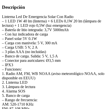
Descripción
Linterna Led De Emergencia Solar Con Radio
– 1 LED 1W 40 lm (linterna) + 6 LEDs 0,1W 20 lm (lámpara de
lectura) + 1 LED rojo 0,5W (luz emergencia)
– Batería de litio integrada: 3,7V 5000mAh
– Con luz indicadora de carga
– Panel solar 5V 0.1W
– Carga con manivela: 5 V, 300 mA
– Carga USB: 5 V, 2 A
– 3 pilas AAA (no incluidas)
– Banco de carga. Salida: 5 V, 1,5 A
– Conector para auriculares: Ø3,5 mm
– IPX3
– Funciones:
1. Radio AM, FM, WB NOAA (aviso meteorológico NOAA, solo
disponible en EEUU)
2. Linterna LED
3. Lámpara de lectura
4. Alarma SOS
5. Banco de carga
– Rango de frecuencia:
AM: 520-1710 KHz
FM: 87-108 MHz