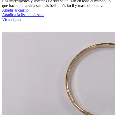
Los interruptores y sistemas Berker se utilizan en todo el mundo, lo
que hace que la vida sea más bella, más fácil y más cómoda.…
Añadir al carrito
Añadir a la lista de deseos
Vista rápida