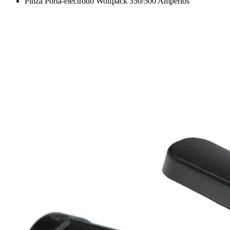
Pinza Porta-electrodo Wolfpack 350/500 Amperios