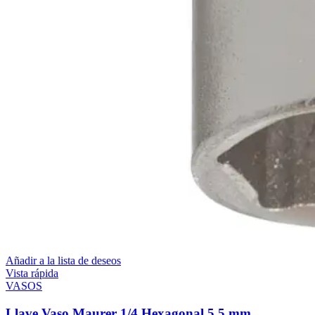
Añadir a la lista de deseos
Vista rápida
VASOS
Llave Vaso Maurer 1/4 Hexagonal 5,5 mm.