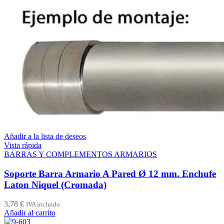
Añadir a la lista de deseos
Vista rápida
BARRAS Y COMPLEMENTOS ARMARIOS
Soporte Barra Armario A Pared Ø 12 mm. Enchufe
Laton Niquel (Cromada)
3,78
€
IVA incluido
Añadir al carrito