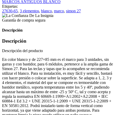
MARCOS ANTIGUOS BLANCO
Etiquetas:
27630-65
,
3 elementos
,
blanco
,
marco
,
simon 27
Garantía de compra segura
Descripción
Descripción
Descripción del producto
En color blanco y de 227×85 mm es el marco para 3 unidades, sin
garras y con bastidor, para 6 módulos, pertenece a la amplia gama de
Simon 27. Para las teclas y tapas que lo acompañen se recomienda
utilizar el blanco. Para su instalación, es muy fácil y sencillo, bastará
con hacer presión o colocar sobre la superficie. Se adapta a 1, 2, 3 y
4 elementos, el material del que se compone es termoestable con
bastidor metálico, soporta temperaturas entre los 5 y 40º, pudiendo
alcanzar hasta un máximo de entre -25 y 50º C, tal y como acepta y
regula la normativa EN 60669-1:1999+A1:2002+A2:2008 + IEC
60884-1 Ed 3.2 + UNE 20315-1-1:2009 + UNE 20315-1-2:2009 +
EN 50581:2012. Podrá instalarlo tanto de forma vertical como
horizontal, ya que viene adaptado para ambas posturas. Para
mantener limpia la pieza puede utilizar un paño suave y