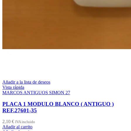
Añadir a la lista de deseos
Vista rápida
MARCOS ANTIGUOS SIMON 27
PLACA 1 MODULO BLANCO ( ANTIGUO )
REF.27601-35
2,10
€
IVA incluido
Añadir al carrito