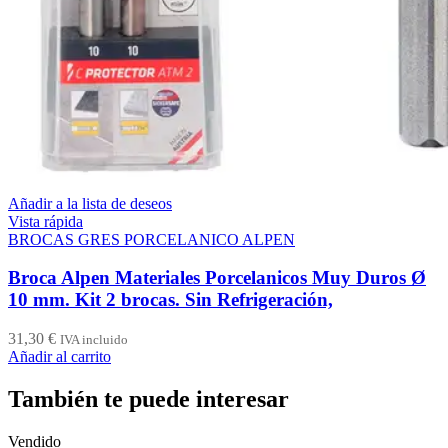
Añadir a la lista de deseos
Vista rápida
BROCAS GRES PORCELANICO ALPEN
Broca Alpen Materiales Porcelanicos Muy Duros Ø
10 mm. Kit 2 brocas. Sin Refrigeración,
31,30
€
IVA incluido
Añadir al carrito
También te puede interesar
Vendido