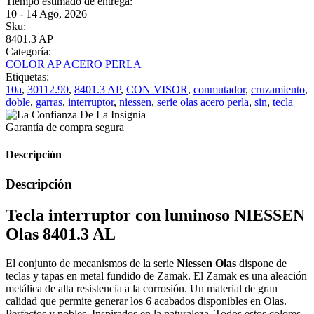
Tiempo estimado de entrega:
10 - 14 Ago, 2026
Sku:
8401.3 AP
Categoría:
COLOR AP ACERO PERLA
Etiquetas:
10a
,
30112.90
,
8401.3 AP
,
CON VISOR
,
conmutador
,
cruzamiento
,
doble
,
garras
,
interruptor
,
niessen
,
serie olas acero perla
,
sin
,
tecla
Garantía de compra segura
Descripción
Descripción
Tecla interruptor con luminoso NIESSEN
Olas 8401.3 AL
El conjunto de mecanismos de la serie
Niessen Olas
dispone de
teclas y tapas en metal fundido de Zamak. El Zamak es una aleación
metálica de alta resistencia a la corrosión. Un material de gran
calidad que permite generar los 6 acabados disponibles en Olas.
Perfectos y nobles. Inspirados en la naturaleza. Todos estos colores