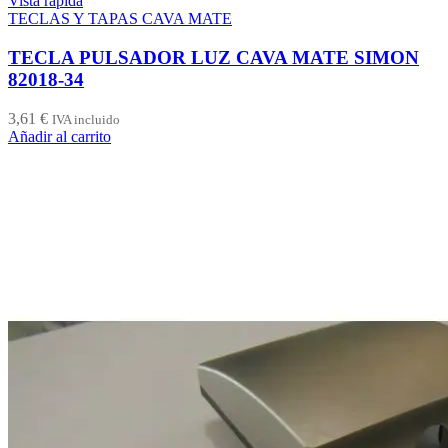
Vista rápida
TECLAS Y TAPAS CAVA MATE
TECLA PULSADOR LUZ CAVA MATE SIMON
82018-34
3,61
€
IVA incluido
Añadir al carrito