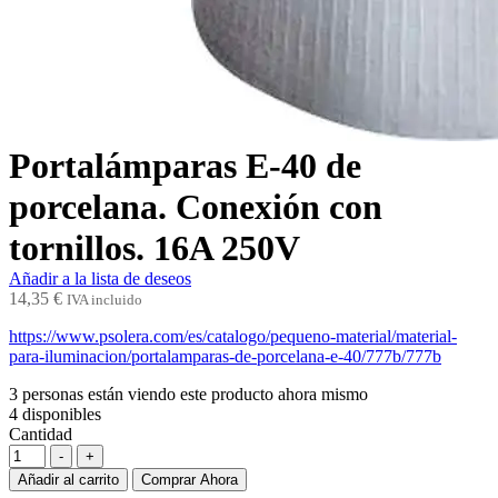
Portalámparas E-40 de
porcelana. Conexión con
tornillos. 16A 250V
Añadir a la lista de deseos
14,35
€
IVA incluido
https://www.psolera.com/es/catalogo/pequeno-material/material-
para-iluminacion/portalamparas-de-porcelana-e-40/777b/777b
3
personas están viendo este producto ahora mismo
4
disponibles
Cantidad
-
+
Añadir al carrito
Comprar Ahora