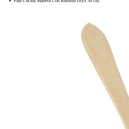
Pala Cocina Madera Con Ranuras Oryx 30 cm.