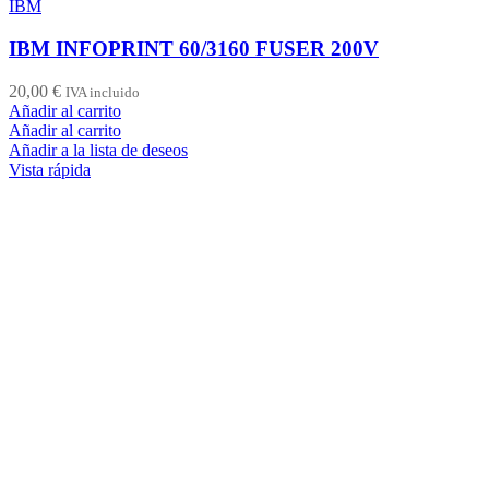
IBM
IBM INFOPRINT 60/3160 FUSER 200V
20,00
€
IVA incluido
Añadir al carrito
Añadir al carrito
Añadir a la lista de deseos
Vista rápida