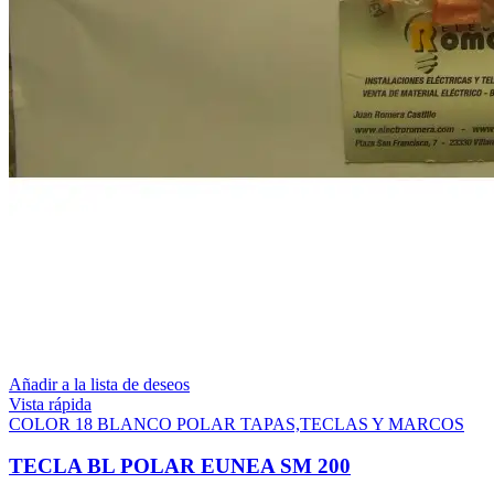
Añadir a la lista de deseos
Vista rápida
COLOR 18 BLANCO POLAR TAPAS,TECLAS Y MARCOS
TECLA BL POLAR EUNEA SM 200