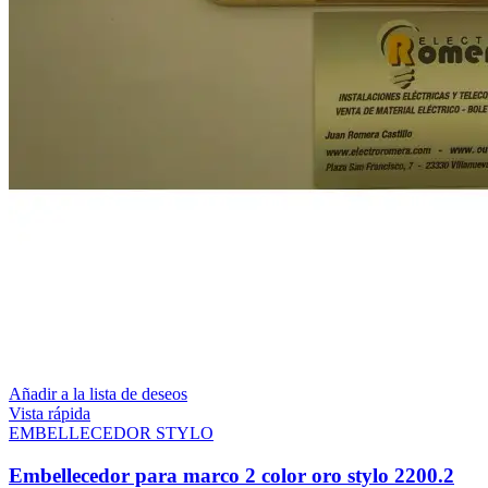
Añadir a la lista de deseos
Vista rápida
EMBELLECEDOR STYLO
Embellecedor para marco 2 color oro stylo 2200.2