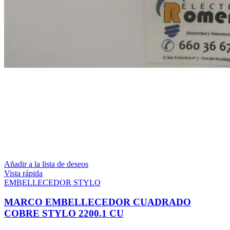
Añadir a la lista de deseos
Vista rápida
EMBELLECEDOR STYLO
MARCO EMBELLECEDOR CUADRADO
COBRE STYLO 2200.1 CU