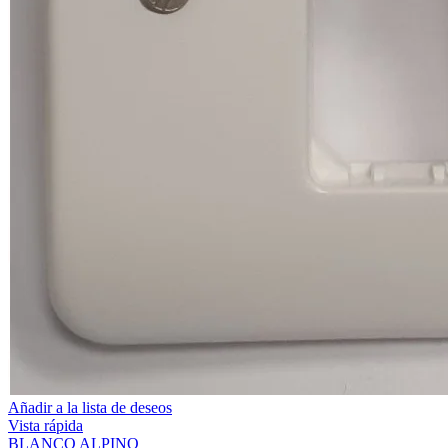
Añadir a la lista de deseos
Vista rápida
BLANCO ALPINO