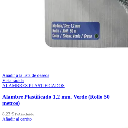
Añadir a la lista de deseos
Vista rápida
ALAMBRES PLASTIFICADOS
Alambre Plastificado 1,2 mm. Verde (Rollo 50
metros)
8,23
€
IVA incluido
Añadir al carrito