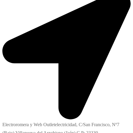
Electroromera y Web Outletelectricidad, C/San Francisco, Nº7
(Bajo) Villanueva del Arzobispo (Jaén) C.P: 23330