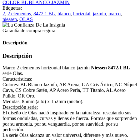
COLOR BL BLANCO JAZMIN
Etiquetas:
2
,
2 elementos
,
8472.1 BL
,
blanco
,
horizotal
,
jazmin
,
marco
,
niessen
,
OLAS
Garantía de compra segura
Descripción
Descripción
Marco 2 elementos horizontal blanco jazmín
Niessen 8472.1 BL
serie Olas.
Características:
Colores: BL Blanco Jazmín, AR Arena, GA Gris Ártico, NC Níquel
Cava, CS Cobre Satén, AP Acero Perla, TT Titanio, AL Acero
Pulido, OR Oro.
Medidas: 85mm (alto) x 152mm (ancho).
Descripción serie:
El diseño de Olas nació inspirado en la naturaleza, rescatando sus
formas onduladas, curvas y llenas de fuerza. Formas que sorprenden
por su armonía, por su vanguardia, por su suavidad, por su
perfección.
La serie Olas alcanza un valor universal, diferente y más nuevo.