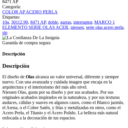
8471 AP
Categoría:
COLOR AP ACERO PERLA
Etiquetas:
10a
,
30112.90
,
8471 AP
,
doble
,
garras
,
interruptor
,
MARCO 1
ELEMENTO SERIE OLAS ACER
,
niessen
,
serie olas acero perla
,
sin
Garantía de compra segura
Descripción
Descripción
El diseño de
Olas
alcanza un valor universal, diferente y siempre
nuevo. Con una avanzada y cuidada imagen que encaja en la
arquitectura y el interiorismo del más alto nivel.
Niessen Olas, gusta por su diseño y por sus acabados. Por sus
originales acabados inspirados en la naturaleza, y por sus texturas
audaces, cálidas y suaves en algunos casos, como el Blanco jazmín,
el Arena, o el Cobre Satén, y frías y metalizadas en otros, como el
Acero Perla, el Titanio y el Acero Pulido. La belleza más natural
enfocada a la decoración de tus espacios.