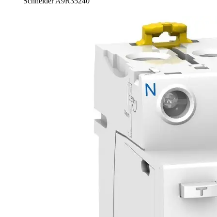
Schneider A9R35240