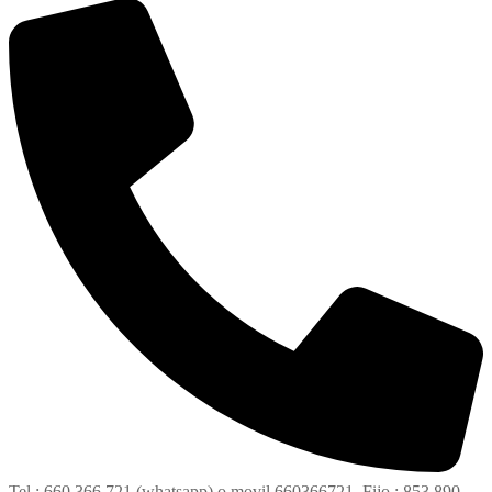
Tel : 660 366 721 (whatsapp) o movil 660366721. Fijo : 853 890