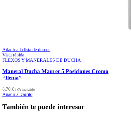
Añadir a la lista de deseos
Vista rápida
FLEXOS Y MANERALES DE DUCHA
Maneral Ducha Maurer 5 Posiciones Cromo
“Ilenia”
8,70
€
IVA incluido
Añadir al carrito
También te puede interesar