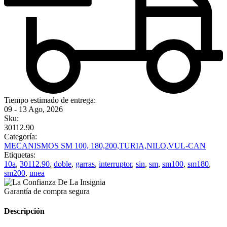
Tiempo estimado de entrega:
09 - 13 Ago, 2026
Sku:
30112.90
Categoría:
MECANISMOS SM 100, 180,200,TURIA,NILO,VUL-CAN
Etiquetas:
10a
,
30112.90
,
doble
,
garras
,
interruptor
,
sin
,
sm
,
sm100
,
sm180
,
sm200
,
unea
Garantía de compra segura
Descripción