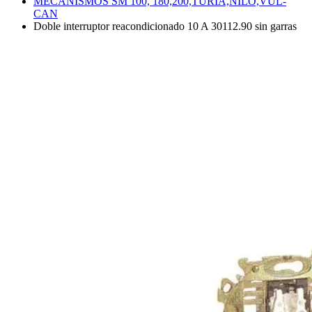
MECANISMOS SM 100, 180,200,TURIA,NILO,VUL-
CAN
Doble interruptor reacondicionado 10 A 30112.90 sin garras