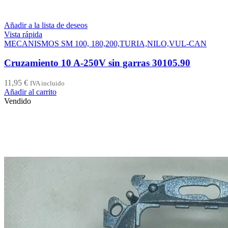
Añadir a la lista de deseos
Vista rápida
MECANISMOS SM 100, 180,200,TURIA,NILO,VUL-CAN
Cruzamiento 10 A-250V sin garras 30105.90
11,95
€
IVA incluido
Añadir al carrito
Vendido