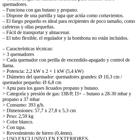
quemadores.
– Funciona con gas butano y propano.
– Dispone de una parrilla y tapa que actúa como cortavientos.
– El fuego pequeño es ideal para recipientes de poco tamaño, como
cafeteras y ollas pequeñas.
– Fácil de transportar y almacenar.
– El tubo flexible, el regulador y la bombona no están incluidos.
– Características técnicas:
> 3 quemadores
> Cada quemador con perilla de encendido-apagado y control de
llama.
> Potencia: 2,2 kW x 2 + 1 kW (5,4 kW)
> Diámetro del quemador: quemadores grandes: Ø 10,3 cm /
quemador pequeño: Ø 6,8 cm
> Apta para los gases licuados propano y butano.
> Categoría y presión de gas: I3B/P, I3+ – butano a 28-30 mbar y
propano a 37 mbar
> Consumo: 393 g/h.
> Dimensiones: 57,7 x 27,8 x 5,3 cm
> Peso: 2,59 kg
> Color blanco.
> Con tapa.
> Revestimiento de hierro (0,4mm).
> USO EXCLUSIVO EN EXTERIORES.