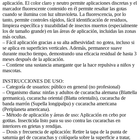
aplicación. El color claro y neutro permite aplicaciones discretas y el
marcador fluorescente contenido en él permite resaltar las gotas
cuando se ilumina con luz ultravioleta. La fluorescencia, por lo
tanto, permite controles rápidos, fácil identificación de residuos,
limpieza específica y trazabilidad de insectos muertos (especialmente
los de tamaño grande) en las áreas de aplicación, incluidas las zonas
más ocultas.
– Fácil aplicación gracias a su alta adhesividad: no gotea, incluso si
se aplica en superficies verticales. Además, permanece suave
durante mucho tiempo, demostrando una eficacia residual de hasta 3
meses después de la aplicación.
– Contiene una sustancia amargante que la hace repulsiva a niños y
mascotas.
INSTRUCCIONES DE USO:
– Categoría de usuarios: público en general (no profesional)
– Organismo diana: ninfas y adultos de cucaracha alemana (Blattella
germanica), cucaracha oriental (Blatta orientalis), cucaracha de
banda marrón (Supella longipalpa) y cucaracha americana
(Periplaneta americana).
– Método de aplicación y áreas de uso: Aplicación en cebo por
gotitas. Insecticida listo para su uso contra las cucarachas en
interiores en grietas y rendijas.
– Dosis y frecuencia de aplicación: Retire la tapa de la punta de
saturnia gel de cucarachas y colóquela sobre la superficie a tratar,