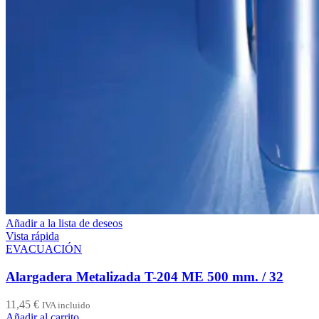
Añadir a la lista de deseos
Vista rápida
EVACUACIÓN
Alargadera Metalizada T-204 ME 500 mm. / 32
11,45
€
IVA incluido
Añadir al carrito